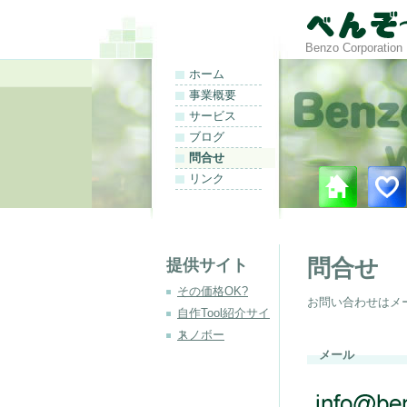
Benzo Corpor
ホーム
事業概要
サービス
ブログ
問合せ
リンク
問合せ
提供サイト
その価格OK?
お問い合わせはメ
自作Tool紹介サイ
ト
スノボー
メール